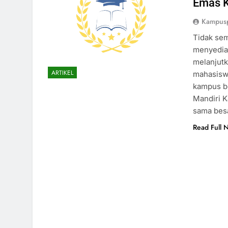
Emas K
Kampusp
Tidak se
menyediak
melanjutk
ARTIKEL
mahasiswa
kampus be
Mandiri K
sama bes
Read Full 