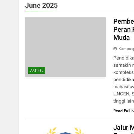
June 2025
Pembel
Peran 
Muda
Kampusp
Pendidika
semakin m
ARTIKEL
kompleksn
pendidika
mahasiswa
UNCEN, S
tinggi la
Read Full 
Jalur 