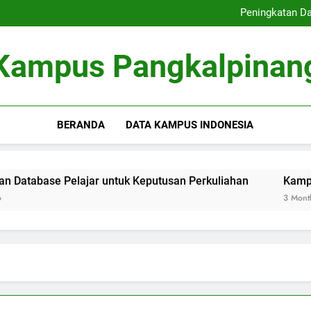
Inovasi Pengajaran Di
Peningkatan Da
Kampus Inovatif: Kontribus
E-Learning: Perubahan Cara
Inovasi Pengajaran Di
Kampus Pangkalpinan
Peningkatan Da
Kampus Inovatif: Kontribus
E-Learning: Perubahan Cara
BERANDA
DATA KAMPUS INDONESIA
ase Pelajar untuk Keputusan Perkuliahan
Kampus Inovat
3 Months Ago