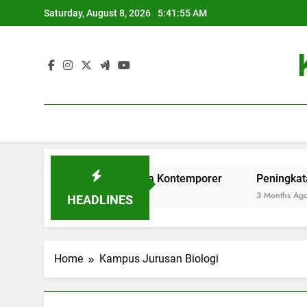
Skip
Saturday, August 8, 2026
5:41:55 AM
to
content
Pendidikan Tinggi di Era Kontemporer
Peningkatan Datab
3 Months Ago
HEADLINES
Home
Kampus Jurusan Biologi