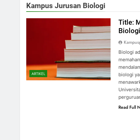
Kampus Jurusan Biologi
Title:
Biolog
Kampusp
Biologi a
memahami 
mendalami
ARTIKEL
biologi y
menawarka
Universit
pergurua
Read Full 