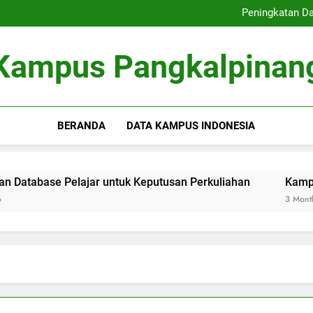
Inovasi Pengajaran Di
Peningkatan Da
Kampus Inovatif: Kontribus
E-Learning: Perubahan Cara
Inovasi Pengajaran Di
Kampus Pangkalpinan
Peningkatan Da
Kampus Inovatif: Kontribus
E-Learning: Perubahan Cara
BERANDA
DATA KAMPUS INDONESIA
ase Pelajar untuk Keputusan Perkuliahan
Kampus Inovat
3 Months Ago