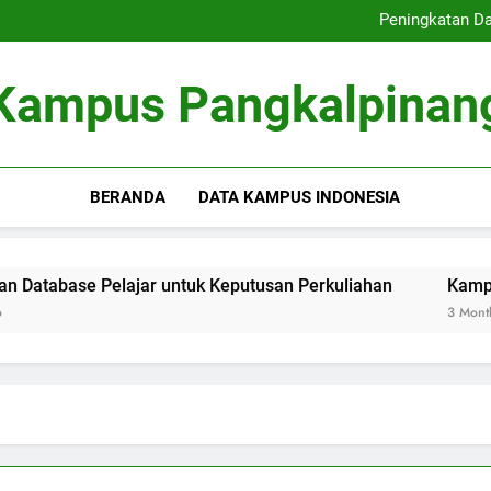
Inovasi Pengajaran Di
Peningkatan Da
Kampus Inovatif: Kontribus
E-Learning: Perubahan Cara
Inovasi Pengajaran Di
Kampus Pangkalpinan
Peningkatan Da
Kampus Inovatif: Kontribus
E-Learning: Perubahan Cara
BERANDA
DATA KAMPUS INDONESIA
abase Pelajar untuk Keputusan Perkuliahan
Kampus Inov
3 Months Ago