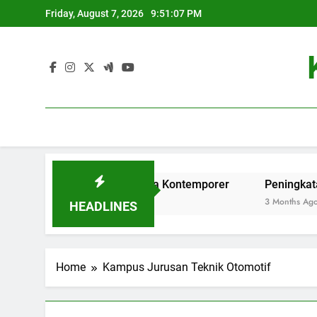
Skip
Friday, August 7, 2026
9:51:07 PM
to
content
n Pendidikan Tinggi di Era Kontemporer
Peningkatan Dat
3 Months Ago
HEADLINES
Home
Kampus Jurusan Teknik Otomotif