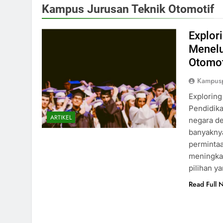
Kampus Jurusan Teknik Otomotif
Explor
Menelu
Otomot
Kampusp
Exploring
Pendidika
ARTIKEL
negara de
banyaknya
permintaa
meningkat
pilihan y
Read Full 