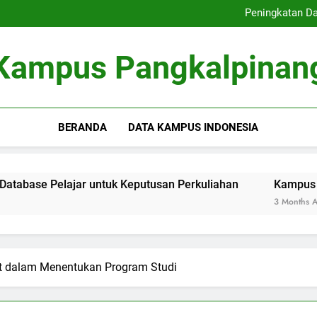
Inovasi Pengajaran Di
Peningkatan Da
Kampus Inovatif: Kontribus
E-Learning: Perubahan Cara
Inovasi Pengajaran Di
Kampus Pangkalpinan
Peningkatan Da
Kampus Inovatif: Kontribus
E-Learning: Perubahan Cara
BERANDA
DATA KAMPUS INDONESIA
lajar untuk Keputusan Perkuliahan
Kampus Inovatif: Ko
3 Months Ago
at dalam Menentukan Program Studi