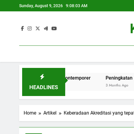
Skip
Sunday, August 9, 2026
9:08:04 AM
to
content
ikan Tinggi di Era Kontemporer
Peningkatan Database Pe
3 Months Ago
HEADLINES
Home
Artikel
Keberadaan Akreditasi yang tep