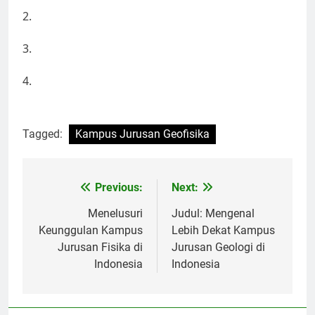
2.
3.
4.
Tagged:
Kampus Jurusan Geofisika
Post
Previous:
Next:
navigation
Menelusuri
Judul: Mengenal
Keunggulan Kampus
Lebih Dekat Kampus
Jurusan Fisika di
Jurusan Geologi di
Indonesia
Indonesia