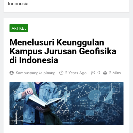
Indonesia
ARTIKEL
Menelusuri Keunggulan
Kampus Jurusan Geofisika
di Indonesia
0
Kampuspangkalpinang
2 Years Ago
2 Mins