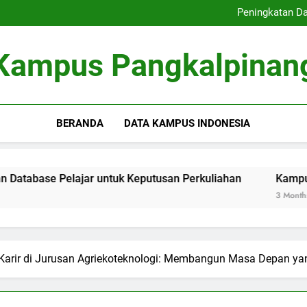
Inovasi Pengajaran Di
Peningkatan Da
Kampus Inovatif: Kontribus
E-Learning: Perubahan Cara
Inovasi Pengajaran Di
Kampus Pangkalpinan
Peningkatan Da
Kampus Inovatif: Kontribus
E-Learning: Perubahan Cara
BERANDA
DATA KAMPUS INDONESIA
lajar untuk Keputusan Perkuliahan
Kampus Inovatif: Ko
3 Months Ago
Karir di Jurusan Agriekoteknologi: Membangun Masa Depan yan