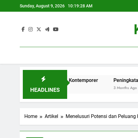
Skip
Sunday, August 9, 2026
10:19:29 AM
to
content
ikan Tinggi di Era Kontemporer
Peningkatan Database Pe
3 Months Ago
HEADLINES
Home
Artikel
Menelusuri Potensi dan Peluang 