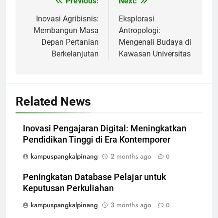
Post
Previous:
Next:
navigation
Inovasi Agribisnis:
Eksplorasi
Membangun Masa
Antropologi:
Depan Pertanian
Mengenali Budaya di
Berkelanjutan
Kawasan Universitas
Related News
Inovasi Pengajaran Digital: Meningkatkan
Pendidikan Tinggi di Era Kontemporer
kampuspangkalpinang
2 months ago
0
Peningkatan Database Pelajar untuk
Keputusan Perkuliahan
kampuspangkalpinang
3 months ago
0