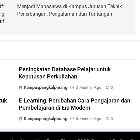
f:
Menjadi Mahasiswa di Kampus Jurusan Teknik
ng
Penerbangan: Pengalaman dan Tantangan
if
Peningkatan Database Pelajar untuk
Keputusan Perkuliahan
Kampuspangkalpinang
3 Months Ago
0
tuk
E-Learning: Perubahan Cara Pengajaran dan
Pembelajaran di Era Modern
Kampuspangkalpinang
5 Months Ago
0