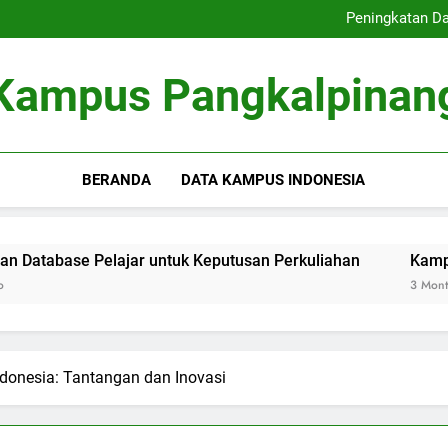
Inovasi Pengajaran Di
Peningkatan Da
Kampus Inovatif: Kontribus
E-Learning: Perubahan Cara
Inovasi Pengajaran Di
Kampus Pangkalpinan
Peningkatan Da
Kampus Inovatif: Kontribus
E-Learning: Perubahan Cara
BERANDA
DATA KAMPUS INDONESIA
Pelajar untuk Keputusan Perkuliahan
Kampus Inovatif: K
3 Months Ago
donesia: Tantangan dan Inovasi