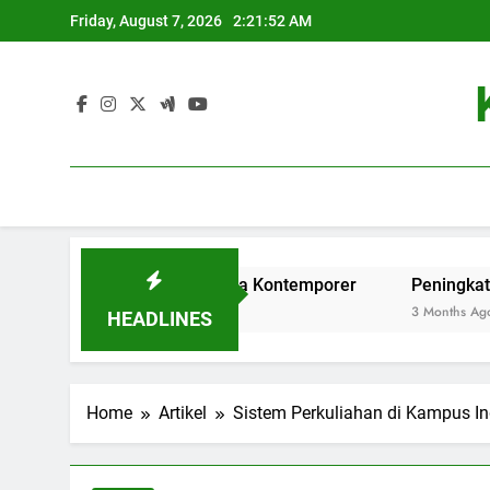
Skip
Friday, August 7, 2026
2:21:53 AM
to
content
dikan Tinggi di Era Kontemporer
Peningkatan Database 
3 Months Ago
HEADLINES
Home
Artikel
Sistem Perkuliahan di Kampus In